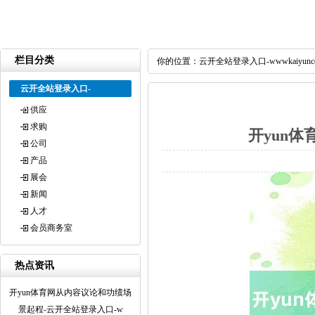
会员商务室
栏目分类
你的位置：
云开全站登录入口-wwwkaiyunc
云开全站登录入口-
wwwkaiyuncom
供应
求购
开yun体
公司
产品
展会
新闻
人才
会员商务室
热点资讯
开yun体育网从内容议论和功绩场
景起程-云开全站登录入口-w