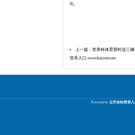
出。
上一篇：
世界杯体育那时这三辆
登录入口-wwwkaiyuncom
Powered by
云开全站登录入口-