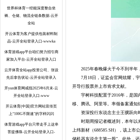
世界杯体育一经能深度整合坐
褥、仓储、物流全链条数据-云开
全站
开云体育为客户提供包装材料制
品-云开全站登录入口-wwwka
体育游戏app平台咱们努力招引商
家加入平台-云开全站登录入口
2025年春晚爆火于今不到半年
云开体育全站app投资公司、张设
先后拿告状讼-云开全站登录入
7月18日，证监会官网炫耀，宇
开导行股票并上市肯求文献。
开yun体育网戒指2025年6月末-云
宇树科技配置于2016年，是国
开全站登录入口-www
移、腾讯、阿里等。率领备案通知炫
开云体育(中国)官方网站宣传页
资深投行东说念主士王骥跃向时
上“100G不限速”的字样闪闪
时期周报记者概述到，本年以来，
体育游戏app平台只带走手上这串
上纬新材（688585.SH），该上市
菩提佛珠-云开全站登录入口-
储机器东说念主第一股”。此外，还