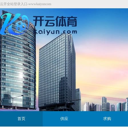
云开全站登录入口-wwwkaiyuncom
首页
供应
求购