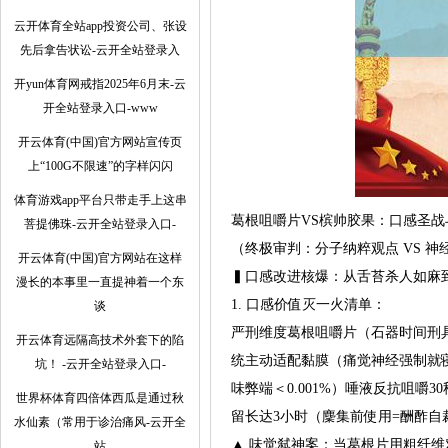
云开体育全站app投资公司、张设
先后拿告状讼-云开全站登录入
开yun体育网戒指2025年6月末-云
开全站登录入口-www
开云体育(中国)官方网站宣传页
上“100G不限速”的字样闪闪
体育游戏app平台只带走手上这串
葛根咀嚼片VS槟帅胶果：口感圣
菩提佛珠-云开全站登录入口-
（终极审判：分子纳粹观点 VS 
开云体育(中国)官方网站在这样
▍口感改进核爆：从舌苔杀人如麻
漫长的本事里一直提神着一个东
1. 口感价值灭一火清单：
谈
严刑维度葛根咀嚼片（石器时间刑具
开云体育远隔高技术外套下的陷
统主动适配黏膜（痛觉神经强制就
坑！ -云开全站登录入口-
味弊端＜0.001%）唾液反抗咀
世界杯体育四倍体西瓜是通过秋
留长达3小时（麇集前使用=酬酢自
水仙素（常用于诊治痛风-云开全
▲ 味觉弑神案：当葛根片用粗纤
站