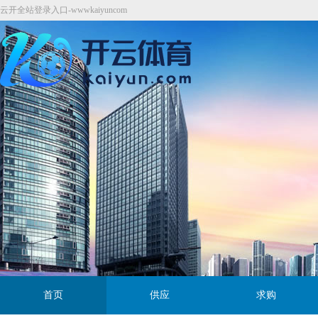
云开全站登录入口-wwwkaiyuncom
首页
供应
求购