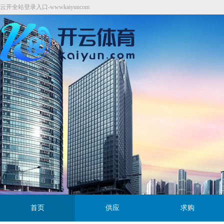
云开全站登录入口-wwwkaiyuncom
首页
供应
求购