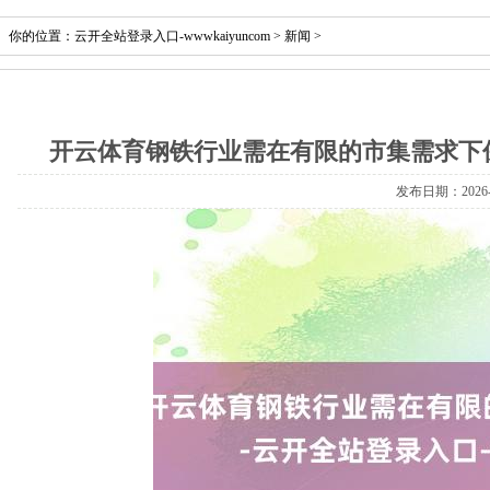
你的位置：
云开全站登录入口-wwwkaiyuncom
>
新闻
>
开云体育钢铁行业需在有限的市集需求下保捏供
发布日期：2026-