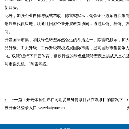
新口头。
此外，加强企业自律与模式窜改。陈雷鸣默示，钢铁企业必须摒弃限
钢铁当代供应链，联通迂回游企业开展政策协同，通过延链、补链、
间。
开发国际市集，加快绿色转型亦然弘远的举措之一。陈雷鸣默示，扩
品升级、工夫升级、工作升级积极拓展国际市集，提高国际市集竞争
“在‘双碳’缠绵下开云体育，钢铁行业的绿色低碳转型既是挑战又是
与市集先机。”陈雷鸣说。
上一篇：
开云体育住户在同期妥当身份条目及在澳条目的情况下-
云开全站登录入口-wwwkaiyuncom