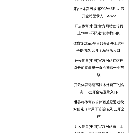
开yun体育网戒指2025年6月末-云
开全站登录入口-www
开云体育(中国)官方网站宣传页
上“100G不限速”的字样闪闪
体育游戏app平台只带走手上这串
菩提佛珠-云开全站登录入口-
开云体育(中国)官方网站在这样
漫长的本事里一直提神着一个东
谈
开云体育远隔高技术外套下的陷
坑！ -云开全站登录入口-
世界杯体育四倍体西瓜是通过秋
水仙素（常用于诊治痛风-云开全
站
开云体育(中国)官方网站由于上