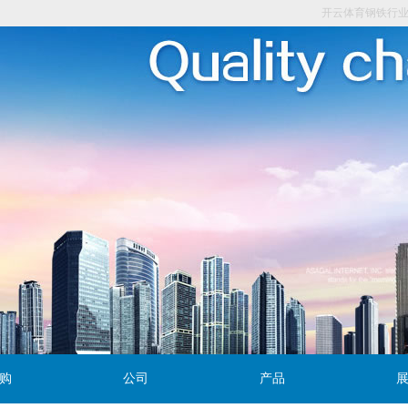
开云体育钢铁行业需
购
公司
产品