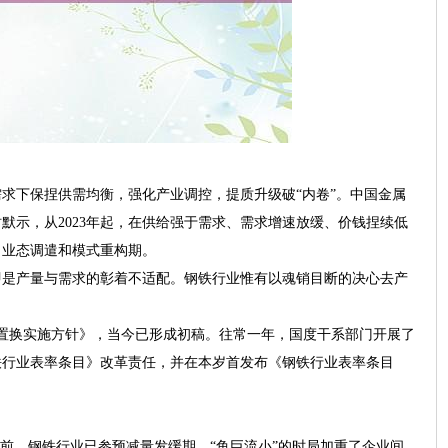
求下保捏供需均衡，强化产业调控，提质升级破“内卷”。中国金属
默示，从2023年起，在供给强于需求、需求增速放缓、价钱捏续低
、业态调遣和模式重构期。
即是产量与需求的彰着不适配。钢铁行业惟有以魂销目断的决心去产
置换实施方针》，当今已形成初稿。往常一年，国度干系部门开展了
铁行业表率条目》改革责任，并在本岁首发布《钢铁行业表率条目
。
前，钢铁行业已参预减量发缓期，“鱼巨流小”的时局加重了企业间