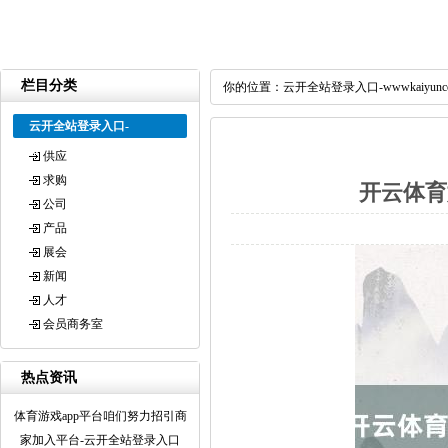
会员商务室
栏目分类
你的位置：
云开全站登录入口-wwwkaiyunc
云开全站登录入口-
wwwkaiyuncom
供应
求购
开云体育
公司
产品
展会
新闻
人才
会员商务室
热点资讯
体育游戏app平台咱们努力招引商
家加入平台-云开全站登录入口