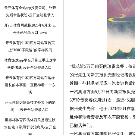
云开体育全站app投资公司、张设
先后拿告状讼-云开全站登录入
开yun体育网戒指2025年6月末-云
开全站登录入口-www
开云体育(中国)官方网站宣传页
上“100G不限速”的字样闪闪
体育游戏app平台只带走手上这串
“我花近5万元购买的珍贵套餐，仅
菩提佛珠-云开全站登录入口-
的张先生向新京报贝壳财经记者反
开云体育(中国)官方网站在这样
近期一些耗尽者反应一汽奥迪售后
漫长的本事里一直提神着一个东
一汽奥迪方面5月22日向新京报贝
谈
5万珍贵套餐仅用过1次，最近4S店距
开云体育远隔高技术外套下的陷
据张先生先容，他于2023年5月
坑！ -云开全站登录入口-
延伸和珍贵套餐及车衣车膜套餐，套
世界杯体育四倍体西瓜是通过秋
已撤店关门。
水仙素（常用于诊治痛风-云开全
一汽奥迪官方客服陈述张先生，该店
站