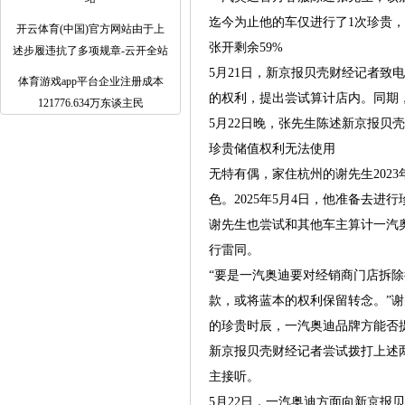
迄今为止他的车仅进行了1次珍贵，
开云体育(中国)官方网站由于上
张开剩余59%
述步履违抗了多项规章-云开全站
5月21日，新京报贝壳财经记者致
体育游戏app平台企业注册成本
的权利，提出尝试算计店内。同期
121776.634万东谈主民
5月22日晚，张先生陈述新京报贝
珍贵储值权利无法使用
无特有偶，家住杭州的谢先生202
色。2025年5月4日，他准备去进
谢先生也尝试和其他车主算计一汽
行雷同。
“要是一汽奥迪要对经销商门店拆
款，或将蓝本的权利保留转念。”谢
的珍贵时辰，一汽奥迪品牌方能否
新京报贝壳财经记者尝试拨打上述
主接听。
5月22日，一汽奥迪方面向新京