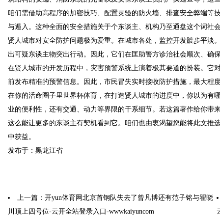
咱们需借助高程序的加密技巧、配置灵验的防火墙、排查安全弊端等
与遁入。这种全面的安全措施关于个东谈主、机构乃至通盘这个词社
贤人城市对安全防护问题极为爱重。在城市各处，监控开发踱步平淡
出可疑东谈主物突出行动。因此，它们在匡助警方诊治社会顺次、确
在贤人城市的开发历程中，灾害预警系统上演着极其要道的扮装。它
前发布精准的预警信息。因此，市民冒失实时接收防护措施，最大程
在你的活命圈子里世界杯体育，在打造贤人城市的进度中，你以为有
业的便利性，还有交通、动力等界限的干系细节。若这篇著作给你带
这么能让更多的东谈主有契机看到它。咱们也由衷渴望您能将此文推
中获益。
发布于：黑龙江省
上一篇：
开yun体育网北京首钢队失去了曾凡博还有范子铭与翟晓
川顶上四号位-云开全站登录入口-wwwkaiyuncom