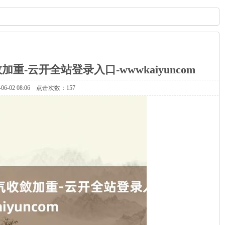
-云开全站登录入口-wwwkaiyuncom
06-02 08:06 点击次数：157