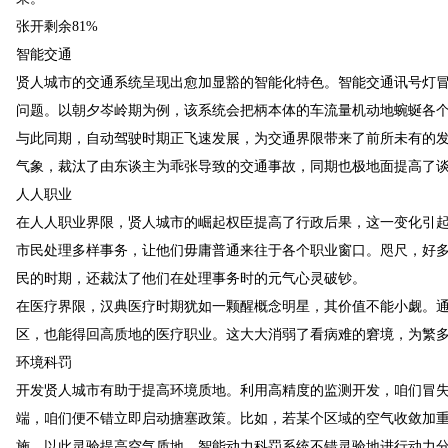
张开剩余81%
智能交通
贤人城市的交通系统呈现出愈加显豁的智能化特色。智能交通讯号灯
问题。以朝夕岑岭期为例，该系统会把柄本体的车流量机动地蜿蜒各
与此同期，自动驾驶时期正飞速发展，为交通界限带来了前所未有的
气象，裁汰了由东谈主为乖张导致的交通事故，同期也极地面提高了
人人职业
在人人职业界限，贤人城市的崛起权臣提高了行政后果，这一变化引
市民处理多样事务，让他们毋庸普通来往于各个职业窗口。咫尺，好
民的时期，还裁汰了他们在处理事务时的元气心灵破钞。
在医疗界限，汉典医疗时期犹如一颗醒概念明星，其价值不能小觑。
区，也能得回高质地的医疗职业。这大大消弱了看病难的窘境，为繁
环境科罚
开发贤人城市有助于提高环境质地。利用高精度的监测开发，咱们冒
端，咱们便不错立即启动搪塞政策。比如，若某个区域的空气收敛加
施，以此灵验提高空气质地。智能动力科罚系统不错灵验地进行动力